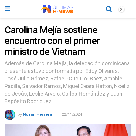
Carolina Mejía sostiene
encuentro con el primer
ministro de Vietnam
Además de Carolina Mejía, la delegación dominicana
presente estuvo conformada por Eddy Olivares,
José Julio Gómez, Rafael -Cucullo- Báez, Amable
Padilla, Salvador Ramos, Miguel Ceara Hatton, Noeliz
de Jesús, Leslie Arvelo, Carlos Hernández y Juan
Espósito Rodríguez.
by
Noemi Herrera
22/11/2024