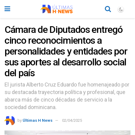
Cámara de Diputados entregó
cinco reconocimientos a
personalidades y entidades por
sus aportes al desarrollo social
del país
El jurista Alberto Cruz Eduardo fue homenajeado por
su destacada trayectoria política y profesional, que
abarca más de cinco décadas de servicio a la
sociedad dominicana.
by
Últimas H News
02/04/2025