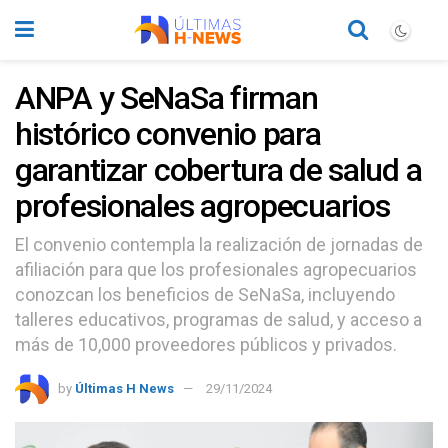
ANPA y SeNaSa firman
histórico convenio para
garantizar cobertura de salud a
profesionales agropecuarios
El convenio contempla la realización de jornadas de
afiliación para que los profesionales agropecuarios
conozcan los beneficios de SeNaSa, incluyendo
talleres educativos, programas de salud, y acceso a
más de 10,000 proveedores públicos y privados.
by
Últimas H News
29/11/2024